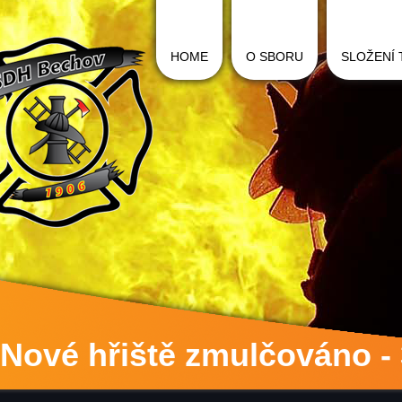
HOME
O SBORU
SLOŽENÍ
Nové hřiště zmulčováno - 