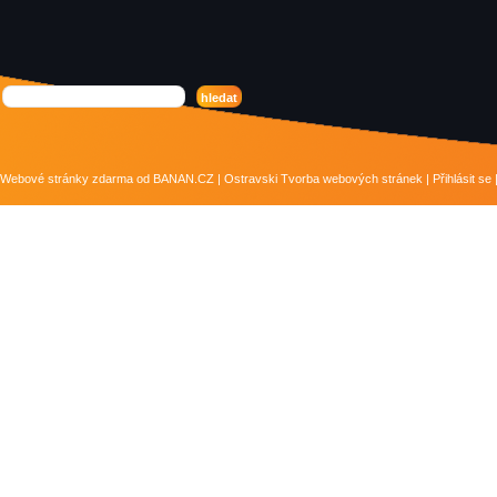
Webové stránky zdarma
od
BANAN.CZ
|
Ostravski Tvorba webových stránek
|
Přihlásit se