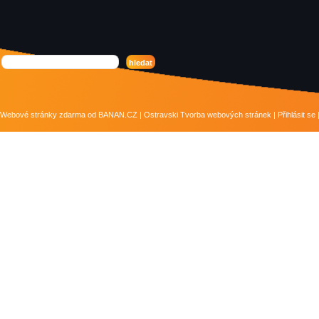
Webové stránky zdarma
od
BANAN.CZ
|
Ostravski Tvorba webových stránek
|
Přihlásit se