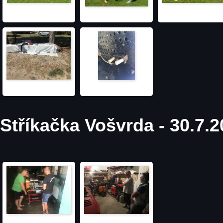
Stříkačka Vošvrda - 30.7.