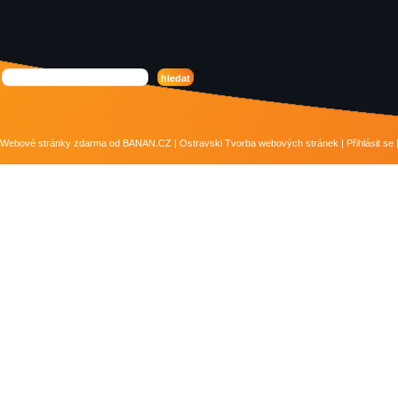
Webové stránky zdarma
od
BANAN.CZ
|
Ostravski Tvorba webových stránek
|
Přihlásit se