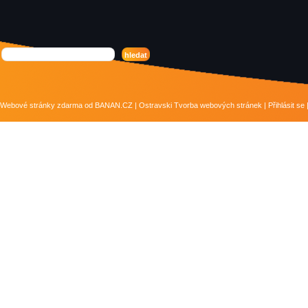
Webové stránky zdarma
od
BANAN.CZ
|
Ostravski Tvorba webových stránek
|
Přihlásit se