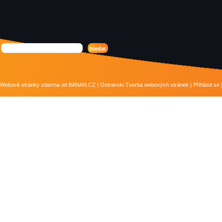
Webové stránky zdarma
od
BANAN.CZ
|
Ostravski Tvorba webových stránek
|
Přihlásit se