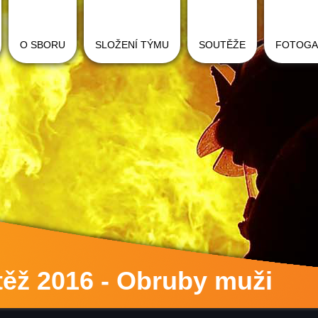
O SBORU
SLOŽENÍ TÝMU
SOUTĚŽE
FOTOGA
ěž 2016 - Obruby muži