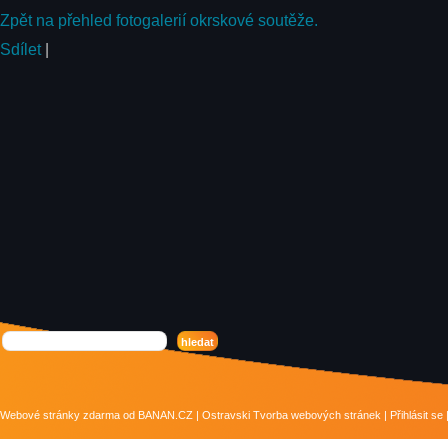
Zpět na přehled fotogalerií okrskové soutěže.
Sdílet
|
Webové stránky zdarma
od
BANAN.CZ
|
Ostravski Tvorba webových stránek
|
Přihlásit se