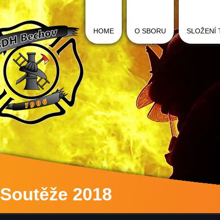
HOME
O SBORU
SLOŽENÍ
Soutěže 2018