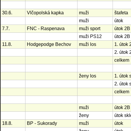
30.6.
Vlčopolská kapka
muži
štafeta
muži
útok
7.7.
FNC - Raspenava
muži sport
útok 2B
muži PS12
útok 2B
11.8.
Hodgepodge Bechov
muži los
1. útok 
2. útok 
celkem
ženy los
1. útok 
2. útok 
celkem
muži
útok 2B
ženy
útok sk
18.8.
BP - Sukorady
muži
útok