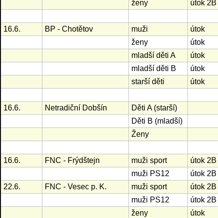
ženy
útok 2B
16.6.
BP - Chotětov
muži
útok
ženy
útok
mladší děti A
útok
mladší děti B
útok
starší děti
útok
16.6.
Netradiční Dobšín
Děti A (starší)
Děti B (mladší)
Ženy
16.6.
FNC - Frýdštejn
muži sport
útok 2B
muži PS12
útok 2B
22.6.
FNC - Vesec p. K.
muži sport
útok 2B
muži PS12
útok 2B
ženy
útok