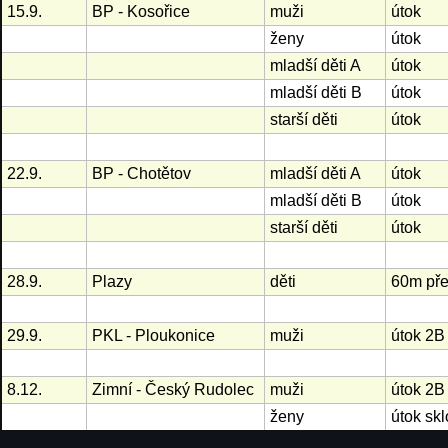
15.9.
BP - Kosořice
muži
útok
ženy
útok
mladší děti A
útok
mladší děti B
útok
starší děti
útok
22.9.
BP - Chotětov
mladší děti A
útok
mladší děti B
útok
starší děti
útok
28.9.
Plazy
děti
60m př
29.9.
PKL - Ploukonice
muži
útok 2B
8.12.
Zimní - Český Rudolec
muži
útok 2B
ženy
útok sk