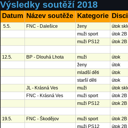
Výsledky soutěží 2018
Datum
Název soutěže
Kategorie
Disci
5.5.
FNC - Dalešice
ženy
útok sk
muži sport
útok 2B
muži PS12
útok 2B
12.5.
BP - Dlouhá Lhota
muži
útok
ženy
útok
mladší děti
útok
starší děti
útok
JL - Krásná Ves
muži
útok sk
FNC - Krásná Ves
muži sport
útok 2B
muži PS12
útok 2B
19.5.
FNC - Škodějov
muži sport
útok 2B
muži PS12
útok 2B