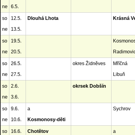
ne
6.5.
so
12.5.
Dlouhá Lhota
Krásná V
ne
13.5.
so
19.5.
Kosmono
ne
20.5.
Radimovi
so
26.5.
okres Židněves
Mříčná
ne
27.5.
Libuň
so
2.6.
okrsek Dobšín
ne
3.6.
so
9.6.
a
Sychrov
ne
10.6.
Kosmonosy-děti
so
16.6.
Chotětov
a