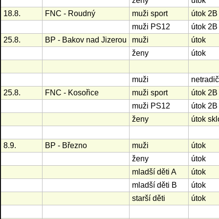
ženy
útok
18.8.
FNC - Roudný
muži sport
útok 2B
muži PS12
útok 2B
25.8.
BP - Bakov nad Jizerou
muži
útok
ženy
útok
muži
netradič
25.8.
FNC - Kosořice
muži sport
útok 2B
muži PS12
útok 2B
ženy
útok sk
8.9.
BP - Březno
muži
útok
ženy
útok
mladší děti A
útok
mladší děti B
útok
starší děti
útok