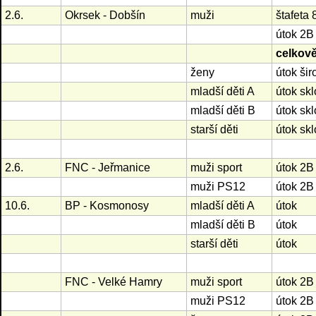
2.6.
Okrsek - Dobšín
muži
štafeta
útok 2B
celkov
ženy
útok šir
mladší děti A
útok sk
mladší děti B
útok sk
starší děti
útok sk
2.6.
FNC - Jeřmanice
muži sport
útok 2B
muži PS12
útok 2B
10.6.
BP - Kosmonosy
mladší děti A
útok
mladší děti B
útok
starší děti
útok
FNC - Velké Hamry
muži sport
útok 2B
muži PS12
útok 2B