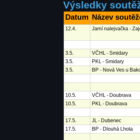
Výsledky soutěž
Datum
Název soutěž
12.4.
Jarní nalejvačka - Za
3.5.
VČHL - Smidary
3.5.
PKL - Smidary
3.5.
BP - Nová Ves u Ba
10.5.
VČHL - Doubrava
10.5.
PKL - Doubrava
17.5.
JL - Dubenec
17.5.
BP - Dlouhá Lhota