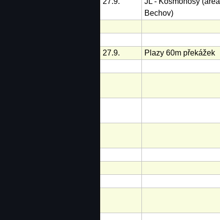
27.9.
JL - Kosmonosy (areá
Bechov)
27.9.
Plazy 60m překážek