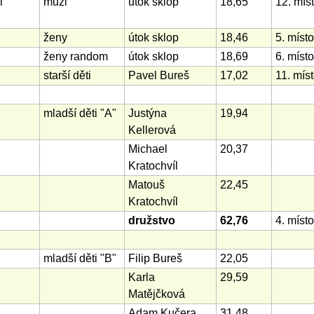
l
muži
útok sklop
18,65
12. mís
ženy
útok sklop
18,46
5. místo
ženy random
útok sklop
18,69
6. místo
starší děti
Pavel Bureš
17,02
11. mís
mladší děti "A"
Justýna
19,94
Kellerová
Michael
20,37
Kratochvíl
Matouš
22,45
Kratochvíl
družstvo
62,76
4. místo
mladší děti "B"
Filip Bureš
22,05
Karla
29,59
Matějčková
Adam Kučera
31,48