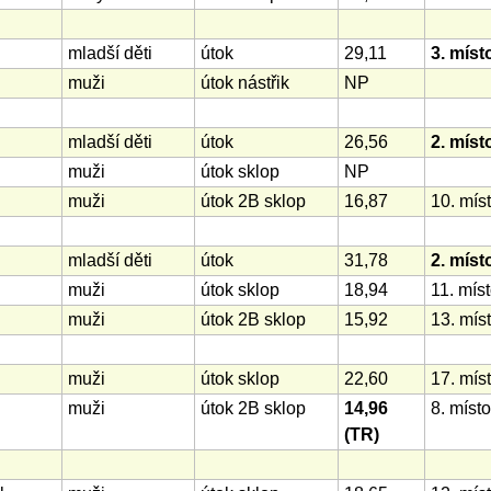
mladší děti
útok
29,11
3. míst
muži
útok nástřik
NP
mladší děti
útok
26,56
2. míst
muži
útok sklop
NP
muži
útok 2B sklop
16,87
10. mís
mladší děti
útok
31,78
2. míst
muži
útok sklop
18,94
11. mís
muži
útok 2B sklop
15,92
13. mís
muži
útok sklop
22,60
17. mís
muži
útok 2B sklop
14,96
8. místo
(TR)