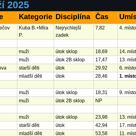
í 2025
e
Kategorie
Disciplína
Čas
Umís
ječov
Kuba B.+Míra
Nejrychlejší
7,82
4. místo
P.
zadek
muži
útok sklop
18,69
14. mís
muži
útok 2B sklop
17,47
13. mís
kova
starší děti
útok
29,92
6. míst
mladší děti
útok
28,46
1. míst
muži
útok sklop
18,31
9. místo
muži
útok 2B sklop
NP
muži
útok sklop
23,98
13. mís
starší děti
útok
42,94
17. mís
mladší děti
útok
53,58
11. mís