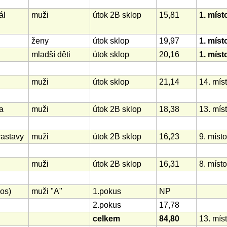
ál
muži
útok 2B sklop
15,81
1. míst
ženy
útok sklop
19,97
1. míst
mladší děti
útok sklop
20,16
1. míst
muži
útok sklop
21,14
14. mís
va
muži
útok 2B sklop
18,38
13. mís
rastavy
muži
útok 2B sklop
16,23
9. místo
muži
útok 2B sklop
16,31
8. místo
os)
muži "A"
1.pokus
NP
2.pokus
17,78
celkem
84,80
13. mís