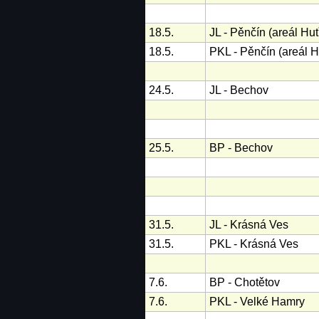
18.5.
JL - Pěnčín (areál Huť
18.5.
PKL - Pěnčín (areál H
24.5.
JL - Bechov
25.5.
BP - Bechov
31.5.
JL - Krásná Ves
31.5.
PKL - Krásná Ves
7.6.
BP - Chotětov
7.6.
PKL - Velké Hamry