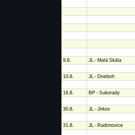
9.8.
JL - Malá Skála
10.8.
JL - Dneboh
16.8.
BP - Sukorady
30.8.
JL - Jirkov
31.8.
JL - Radimovice