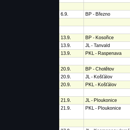
6.9.
BP - Březno
13.9.
BP - Kosořice
13.9.
JL - Tanvald
13.9.
PKL - Raspenava
20.9.
BP - Chotětov
20.9.
JL - Košťálov
20.9.
PKL - Košťálov
21.9.
JL - Ploukonice
21.9.
PKL - Ploukonice