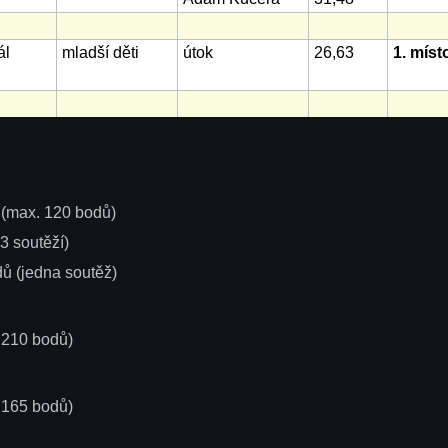
ál
mladší děti
útok
26,63
1. míst
ů (max. 120 bodů)
(3 soutěží)
dů (jedna soutěž)
. 210 bodů)
. 165 bodů)