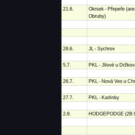
21.6.
Okrsek - Přepeře (are
Obruby)
28.6.
JL - Sychrov
5.7.
PKL - Jílové u Držko
26.7.
PKL - Nová Ves u Ch
27.7.
PKL - Karlinky
2.8.
HODGEPODGE (2B l