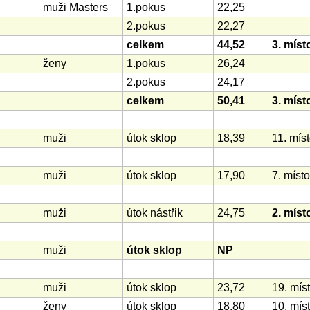
muži Masters
1.pokus
22,25
2.pokus
22,27
celkem
44,52
3. míst
ženy
1.pokus
26,24
2.pokus
24,17
celkem
50,41
3. míst
muži
útok sklop
18,39
11. mís
muži
útok sklop
17,90
7. místo
muži
útok nástřik
24,75
2. míst
muži
útok sklop
NP
muži
útok sklop
23,72
19. mís
ženy
útok sklop
18,80
10. mís