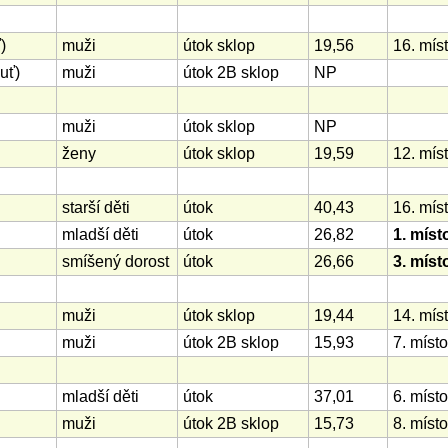
)
muži
útok sklop
19,56
16. mís
uť)
muži
útok 2B sklop
NP
muži
útok sklop
NP
ženy
útok sklop
19,59
12. mís
starší děti
útok
40,43
16. mís
mladší děti
útok
26,82
1. míst
smíšený dorost
útok
26,66
3. míst
muži
útok sklop
19,44
14. mís
muži
útok 2B sklop
15,93
7. místo
mladší děti
útok
37,01
6. místo
muži
útok 2B sklop
15,73
8. místo