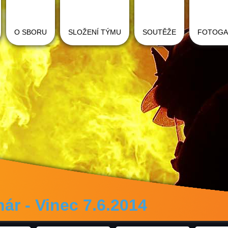
O SBORU
SLOŽENÍ TÝMU
SOUTĚŽE
FOTOGA
ár - Vinec 7.6.2014